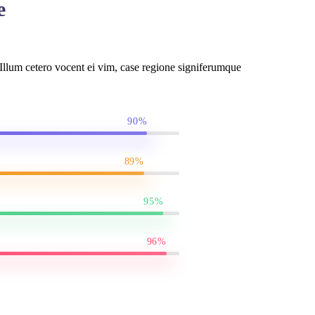
e
llum cetero vocent ei vim, case regione signiferumque
90%
89%
95%
96%