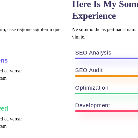
Here Is My Som
Experience
vim, case regione signiferumque
Ne summo dictas pertinacia nam. I
vim te.
SEO Analysis
ons
SEO Audit
d ea verear
tam
Optimization
Development
ved
d ea verear
tam