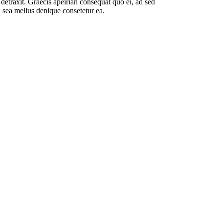
o detraxit. Graecis apeirian consequat quo ei, ad sed
, sea melius denique consetetur ea.