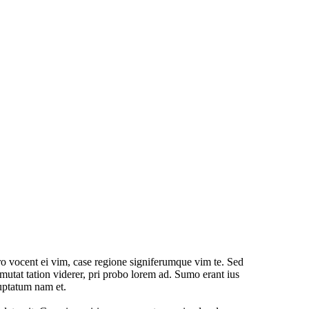
o vocent ei vim, case regione signiferumque vim te. Sed
mutat tation viderer, pri probo lorem ad. Sumo erant ius
uptatum nam et.