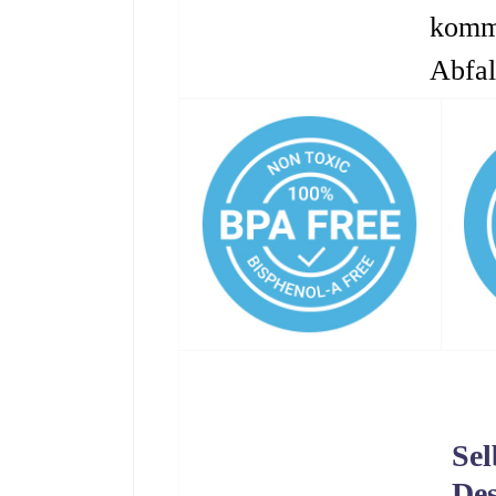
komm
Abfal
Sel
De