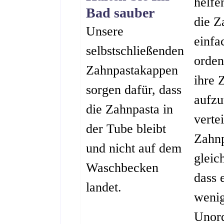
helfe
Bad sauber
die Z
Unsere
einfa
selbstschließenden
orden
Zahnpastakappen
ihre 
sorgen dafür, dass
aufzu
die Zahnpasta in
verte
der Tube bleibt
Zahnp
und nicht auf dem
gleic
Waschbecken
dass 
landet.
weni
Unor