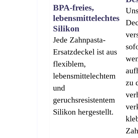
BPA-freies,
Uns
lebensmittelechtes
Dec
Silikon
ver
Jede Zahnpasta-
sof
Ersatzdeckel ist aus
wen
flexiblem,
auf
lebensmittelechtem
zu 
und
ver
geruchsresistentem
ver
Silikon hergestellt.
kle
Zah