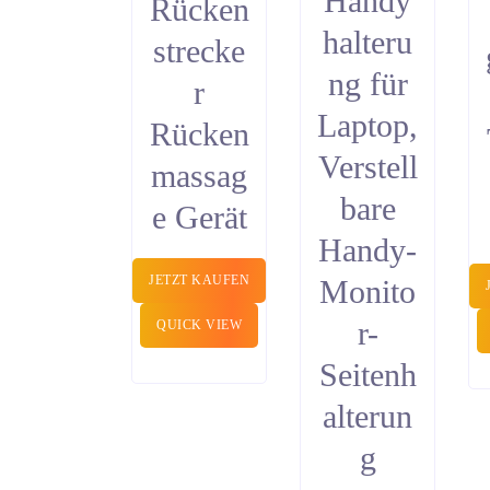
Handy
Rücken
halteru
strecke
ng für
r
Laptop,
Rücken
Verstell
massag
bare
e Gerät
Handy-
JETZT KAUFEN
Monito
r-
QUICK VIEW
Seitenh
alterun
g