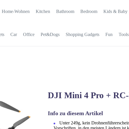
Home-Wohnen
Kitchen
Bathroom
Bedroom
Kids & Baby
ets
Car
Office
Pet&Dogs
Shopping Gadgets
Fun
Tools
DJI Mini 4 Pro + RC
Info zu diesem Artikel
Unter 249g, kein Drohnenführerschein 
Vorschriften, in den meisten Ländern ist