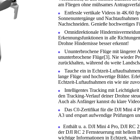
am Fliegen ohne mühsames Antragsverfah
Entfessle vertikale Videos in 4K/60 
Sonnenuntergänge und Nachtaufnahmen mi
Nachschneiden. Genieße hochwertiges Fil
Omnidirektionale Hindernisvermeidung 
Erkennungsfunktionen in alle Richtungen 
Drohne Hindernisse besser erkennt!
Ununterbrochene Flüge mit längerer Ak
ununterbrochene Flüge[3]. Nie wieder Pr
zurückhalten, während du weite Landscha
Tauche ein in Echtzeit-Luftaufnahme
lange Flüge und hochwertige Bilder. Erle
Echtzeit-Luftaufnahmen ein wie nie zuvor
Intelligentes Tracking mit Leichtigke
den Tracking-Verlauf deiner Drohne steu
Auch als Anfänger kannst du klare Vide
Das C0-Zertifikat für die DJI Mini 4 
A3 und erspart aufwendige Prüfungen un
Enthält u. a. DJI Mini 4 Pro, DJI RC 
der DJI RC 2 Fernsteuerung mit hellem Bi
wichtige Informationen in Echtzeit, währe