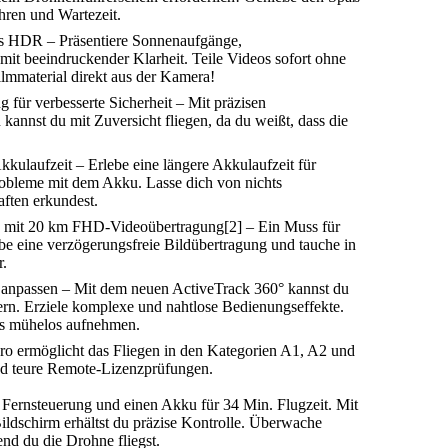
ren und Wartezeit.
fps HDR – Präsentiere Sonnenaufgänge,
t beeindruckender Klarheit. Teile Videos sofort ohne
mmaterial direkt aus der Kamera!
für verbesserte Sicherheit – Mit präzisen
kannst du mit Zuversicht fliegen, da du weißt, dass die
kulaufzeit – Erlebe eine längere Akkulaufzeit für
obleme mit dem Akku. Lasse dich von nichts
ften erkundest.
n mit 20 km FHD-Videoübertragung[2] – Ein Muss für
be eine verzögerungsfreie Bildübertragung und tauche in
.
it anpassen – Mit dem neuen ActiveTrack 360° kannst du
ern. Erziele komplexe und nahtlose Bedienungseffekte.
os mühelos aufnehmen.
Pro ermöglicht das Fliegen in den Kategorien A1, A2 und
d teure Remote-Lizenzprüfungen.
2 Fernsteuerung und einen Akku für 34 Min. Flugzeit. Mit
ldschirm erhältst du präzise Kontrolle. Überwache
nd du die Drohne fliegst.