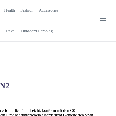
Health
Fashion
Accessories
Travel
Outdoor&Camping
-N2
erforderlich[1] – Leicht, konform mit den C0-
 kein Drohnenführerschein erforderlich! Genieße den Spaß