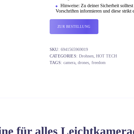
Hinweise: Zu deiner Sicherheit solltes
Vorschriften informieren und diese strikt 
Alternative:
ZUR BESTELLUNG
SKU:
6941565969019
CATEGORIES:
Drohnen
,
HOT TECH
TAGS:
camera
,
drones
,
freedom
ine für alles Leichtkamer