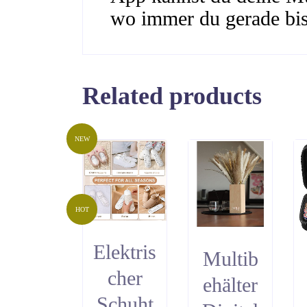
wo immer du gerade bis
Related products
NEW
HOT
Elektris
Multib
cher
ehälter
Schuht