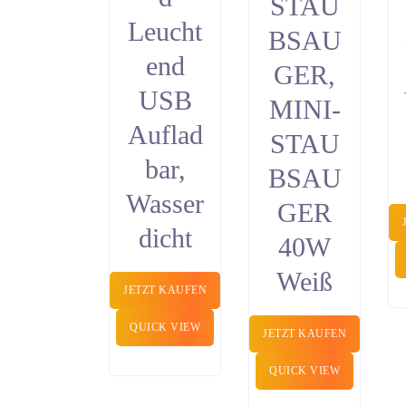
STAU
Leucht
BSAU
end
GER,
USB
MINI-
Auflad
STAU
bar,
BSAU
Wasser
GER
dicht
40W
Weiß
JETZT KAUFEN
QUICK VIEW
JETZT KAUFEN
QUICK VIEW