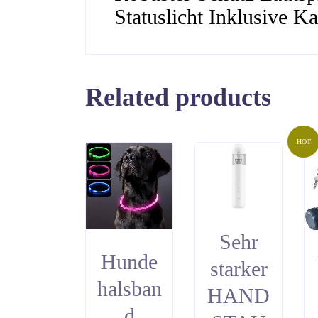
Statuslicht
Inklusive Ka
Related products
HOT
Sehr
Hunde
starker
halsban
HAND
d